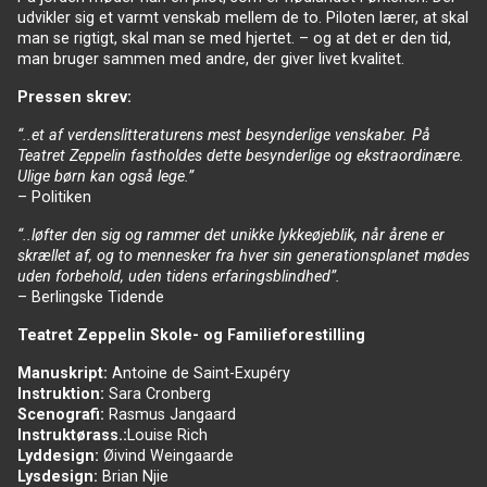
udvikler sig et varmt venskab mellem de to. Piloten lærer, at skal
man se rigtigt, skal man se med hjertet. – og at det er den tid,
man bruger sammen med andre, der giver livet kvalitet.
Pressen skrev:
“..et af verdenslitteraturens mest besynderlige venskaber. På
Teatret Zeppelin fastholdes dette besynderlige og ekstraordinære.
Ulige børn kan også lege.”
– Politiken
“..løfter den sig og rammer det unikke lykkeøjeblik, når årene er
skrællet af, og to mennesker fra hver sin generationsplanet mødes
uden forbehold, uden tidens erfaringsblindhed”.
– Berlingske Tidende
Teatret Zeppelin Skole- og Familieforestilling
Manuskript:
Antoine de Saint-Exupéry
Instruktion:
Sara Cronberg
Scenografi:
Rasmus Jangaard
Instruktørass.:
Louise Rich
Lyddesign:
Øivind Weingaarde
Lysdesign:
Brian Njie