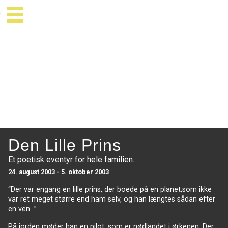
Den Lille Prins
Et poetisk eventyr for hele familien.
24. august 2003 - 5. oktober 2003
“Der var engang en lille prins, der boede på en planet,som ikke
var ret meget større end ham selv, og han længtes sådan efter
en ven…”
På jorden møder han en pilot, som er nødlandet i ørkenen. Der