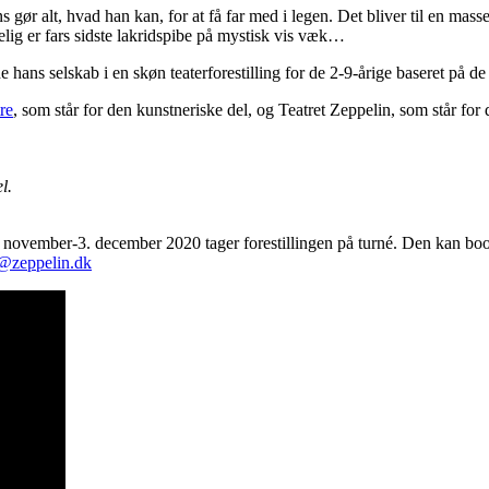
ons gør alt, hvad han kan, for at få far med i legen. Det bliver til en ma
elig er fars sidste lakridspibe på mystisk vis væk…
 hans selskab i en skøn teaterforestilling for de 2-9-årige baseret på de
re
, som står for den kunstneriske del, og Teatret Zeppelin, som står for
l.
2. november-3. december 2020 tager forestillingen på turné. Den kan boo
t@zeppelin.dk