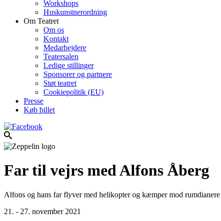
Workshops
Huskunstnerordning
Om Teatret
Om os
Kontakt
Medarbejdere
Teatersalen
Ledige stillinger
Sponsorer og partnere
Støt teatret
Cookiepolitik (EU)
Presse
Køb billet
Far til vejrs med Alfons Åberg
Alfons og hans far flyver med helikopter og kæmper mod rumdianere i 
21. - 27. november 2021