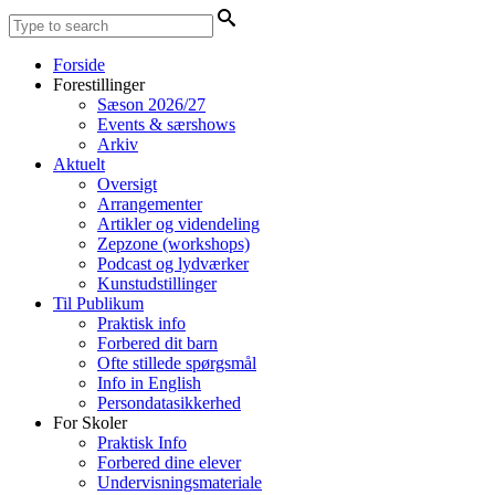
Forside
Forestillinger
Sæson 2026/27
Events & særshows
Arkiv
Aktuelt
Oversigt
Arrangementer
Artikler og videndeling
Zepzone (workshops)
Podcast og lydværker
Kunstudstillinger
Til Publikum
Praktisk info
Forbered dit barn
Ofte stillede spørgsmål
Info in English
Persondatasikkerhed
For Skoler
Praktisk Info
Forbered dine elever
Undervisningsmateriale