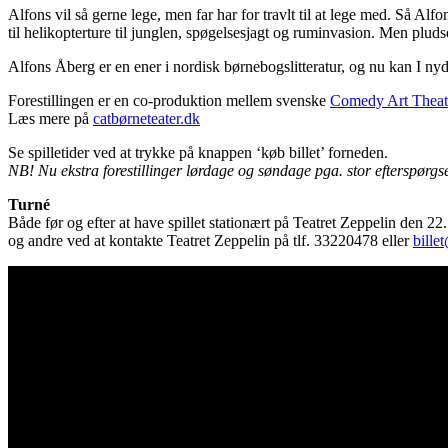
Alfons vil så gerne lege, men far har for travlt til at lege med. Så Alf
til helikopterture til junglen, spøgelsesjagt og ruminvasion. Men pluds
Alfons Åberg er en ener i nordisk børnebogslitteratur, og nu kan I nyde
Forestillingen er en co-produktion mellem svenske
Comedy Art Theat
Læs mere på
catbørneteater.dk
Se spilletider ved at trykke på knappen ‘køb billet’ forneden.
NB! Nu ekstra forestillinger lørdage og søndage pga. stor efterspørgse
Turné
Både før og efter at have spillet stationært på Teatret Zeppelin den 2
og andre ved at kontakte Teatret Zeppelin på tlf. 33220478 eller
bille