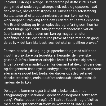
England, USA og i Sverige. Deltagererne på dette kursus skal i
gang med at undersøge, afsøge, indkredse og opspore, hvad
der kan ske, når kønnet slippes løs. Kurset er en selvstændig
fortsættelse af efteruddannelsens seminar køn i spil og
workshoppen Drag-king for a day. Lederen af Teatret Zeppelin,
Mie Brandt deltog og fik en oplevelse og erfaring som hun har
kunnet bruge lige siden: “Arbejdet med manderollen var en
åbenbaring. Bevidstheden om køn og magt er en stor
øjenåbner, og alle kvinder burde prøve at spille mænd én gang i
deres liv – det kan ikke beskrives, det skal simpelthen prøves.”
Formen er solo-, dialog- og gruppearbejde og med skiftende
input fra praktikere og teoretikere, herunder den svenske
gruppe Subfrau, kommer arbejdet først til at dreje sig om at
finde forskellige mandefigurer for dernæst at dekonstruere dem
og derigennem finde nye:en andrygen trans, en queer amazone
eller måske noget helt tredie, der dukker op i det, set med
danske teaterøjne, endnu uudforskede/uudfoldede landskab
mellem de to køn.
Deltagerne kommer også til at stifte bekendskab med
sangpædagogen Marianne Sørensen og begrabet “tekst som
sang”. Workshoppen foregår på Teatret Zeppelin og afsluttes
med en arbejdsdemonstration: Velkommen til Café Queer.