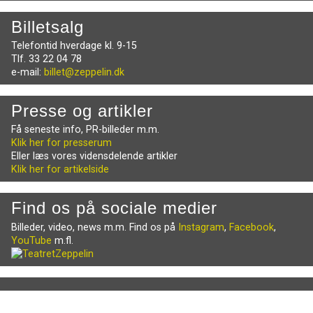
Billetsalg
Telefontid hverdage kl. 9-15
Tlf. 33 22 04 78
e-mail:
billet@zeppelin.dk
Presse og artikler
Få seneste info, PR-billeder m.m.
Klik her for presserum
Eller læs vores vidensdelende artikler
Klik her for artikelside
Find os på sociale medier
Billeder, video, news m.m. Find os på
Instagram
,
Facebook
,
YouTube
m.fl.