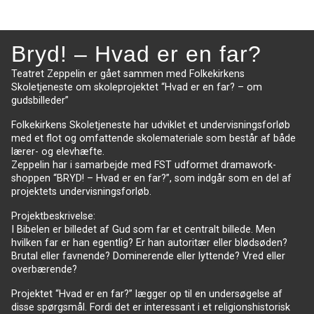
Bryd! – Hvad er en far?
Teatret Zeppelin er gået sammen med Folkekirkens
Skoletjeneste om skoleprojektet “Hvad er en far? – om
gudsbilleder”
Folkekirkens Skoletjeneste har udviklet et undervisningsforløb
med et flot og omfattende skolemateriale som består af både
lærer- og elevhæfte.
Zeppelin har i samarbejde med FST udformet dramawork-
shoppen “BRYD! – Hvad er en far?”, som indgår som en del af
projektets undervisningsforløb.
Projektbeskrivelse:
I Bibelen er billedet af Gud som far et centralt billede. Men
hvilken far er han egentlig? Er han autoritær eller blødsøden?
Brutal eller favnende? Dominerende eller lyttende? Vred eller
overbærende?
Projektet “Hvad er en far?” lægger op til en undersøgelse af
disse spørgsmål. Fordi det er interessant i et religionshistorisk