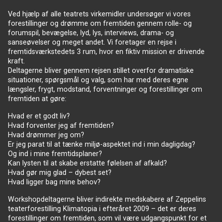
Ved hjælp af alle teatrets virkemidler undersøger vi vores
forestillinger og drømme om fremtiden gennem rolle- og
forumspil, bevægelse, lyd, lys, interviews, drama- og
sanseøvelser og meget andet. Vi foretager en rejse i
fremtidsværkstedets 3 rum, hvor en fiktiv mission er drivende
kraft.
Deltagerne bliver gennem rejsen stillet overfor dramatiske
situationer, spørgsmål og valg, som har med deres egne
længsler, frygt, modstand, forventninger og forestillinger om
fremtiden at gøre:
Hvad er et godt liv?
Hvad forventer jeg af fremtiden?
Hvad drømmer jeg om?
Er jeg parat til at tænke miljø-aspektet ind i min dagligdag?
Og ind i mine fremtidsplaner?
Kan lysten til at skabe erstatte følelsen af afkald?
Hvad gør mig glad – dybest set?
Hvad ligger bag mine behov?
Workshopdeltagerne bliver indirekte medskabere af Zeppelins
teaterforestilling Klimatopia i efteråret 2009 – det er deres
forestillinger om fremtiden, som vil være udgangspunkt for et