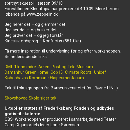
spritnyt skuespil i sæson 09/10.
Forestillingen Klimatopia har premiere d.4.10.09. Mere herom
løbende på www.zeppelin.dk.
Jeg hører det – og glemmer det
Jeg ser det – og husker det
Jeg prøver det – og jeg forstår
Kinesisk ordsprog – Konfucius (551 f.kr.)
Få mere inspiration til undervisning før og efter workshoppen.
Se nedenstående links.
DMI
1tonmindre
Arken
Post og Tele Museum
Damanhur
GreenHome
Cop15
Climate Roots
Unicef
Københavns Kommune
Eksperimentarium
Tak til fokusgruppen fra Børneuniversitetet (nu: Børne U.N.I.)
Skovshoved Skole siger tak
U-topi er støttet af Frederiksberg Fonden og udbydes
gratis til skolerne.
OBS! Workshoppen er produceret i samarbejde med Teater
Camp X-juniordels leder Lone Sørensen