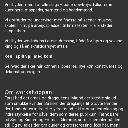
Vi tilbyder mænd af alle slags – både cowboys, følsomme
kunstnere, mappedyr, sømænd og handymænd.
Vi optræder og underviser med finesse på scener, museer,
skoler, i film, på arbejdspladser, til firmafesten – alle steder
simpelthen.
Vi tilbyder workshops i cross-dressing, både for børn og voksne.
Ring og få en skræddersyet aftale.
Køn i spil! Spil med køn!
Se hvad der sker når kønnet slippes løs, nye køn konstrueres og
dekonstrueres igen.
Om workshoppen:
Først hed det drags og dragqueens: Mænd der klædte sig ud
som smukke kvinder. Så kom der dragkings til: Stovte kvinder
der fandt deres indre eller ydre mand – til stor underholdning og
indre styrkelse for såvel dem som deres publikum. Tænk bare
på Søs og Kirsten og Emmas Dilemme, som eksempler på den
stil. Og nu tales der om queer og crossdressing. Ikke her, men i