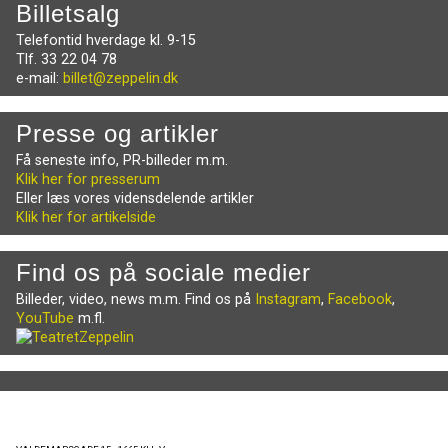
Billetsalg
Telefontid hverdage kl. 9-15
Tlf. 33 22 04 78
e-mail:
billet@zeppelin.dk
Presse og artikler
Få seneste info, PR-billeder m.m.
Klik her for presserum
Eller læs vores vidensdelende artikler
Klik her for artikelside
Find os på sociale medier
Billeder, video, news m.m. Find os på
Instagram
,
Facebook
,
YouTube
m.fl.