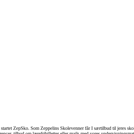
vi startet ZepSko. Som Zeppelins Skolevenner får I særtilbud til jeres s
encer, tilbud om lærefribilletter eller mails med vores undervisningsmat