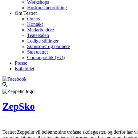
Workshops
Huskunstnerordning
Om Teatret
Om os
Kontakt
Medarbejdere
Teatersalen
Ledige stillinger
Sponsorer og partnere
Støt teatret
Cookiepolitik (EU)
Presse
Køb billet
ZepSko
Teatret Zeppelin vil belønne sine trofaste skolegæster, og derfor har 
være invitationer til testvisninger og forpremiere, beskeder om konkurr