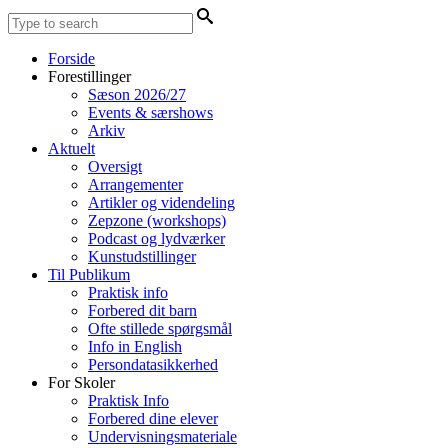
Forside
Forestillinger
Sæson 2026/27
Events & særshows
Arkiv
Aktuelt
Oversigt
Arrangementer
Artikler og videndeling
Zepzone (workshops)
Podcast og lydværker
Kunstudstillinger
Til Publikum
Praktisk info
Forbered dit barn
Ofte stillede spørgsmål
Info in English
Persondatasikkerhed
For Skoler
Praktisk Info
Forbered dine elever
Undervisningsmateriale