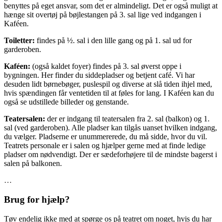
benyttes på eget ansvar, som det er almindeligt. Det er også muligt at
hænge sit overtøj på bøjlestangen på 3. sal lige ved indgangen i
Kaféen.
Toiletter:
findes på ½. sal i den lille gang og på 1. sal ud for
garderoben.
Kaféen:
(også kaldet foyer) findes på 3. sal øverst oppe i
bygningen. Her finder du siddepladser og betjent café. Vi har
desuden lidt børnebøger, puslespil og diverse at slå tiden ihjel med,
hvis spændingen får ventetiden til at føles for lang. I Kaféen kan du
også se udstillede billeder og genstande.
Teatersalen:
der er indgang til teatersalen fra 2. sal (balkon) og 1.
sal (ved garderoben). Alle pladser kan tilgås uanset hvilken indgang,
du vælger. Pladserne er unummererede, du må sidde, hvor du vil.
Teatrets personale er i salen og hjælper gerne med at finde ledige
pladser om nødvendigt. Der er sædeforhøjere til de mindste bagerst i
salen på balkonen.
…
Brug for hjælp?
Tøv endelig ikke med at spørge os på teatret om noget, hvis du har