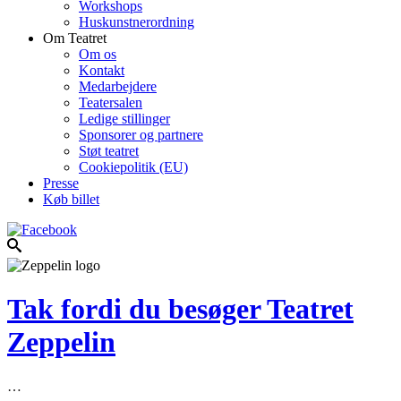
Workshops
Huskunstnerordning
Om Teatret
Om os
Kontakt
Medarbejdere
Teatersalen
Ledige stillinger
Sponsorer og partnere
Støt teatret
Cookiepolitik (EU)
Presse
Køb billet
Tak fordi du besøger Teatret
Zeppelin
…