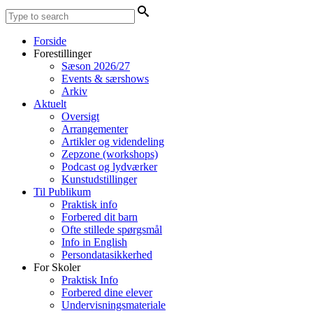
Forside
Forestillinger
Sæson 2026/27
Events & særshows
Arkiv
Aktuelt
Oversigt
Arrangementer
Artikler og videndeling
Zepzone (workshops)
Podcast og lydværker
Kunstudstillinger
Til Publikum
Praktisk info
Forbered dit barn
Ofte stillede spørgsmål
Info in English
Persondatasikkerhed
For Skoler
Praktisk Info
Forbered dine elever
Undervisningsmateriale