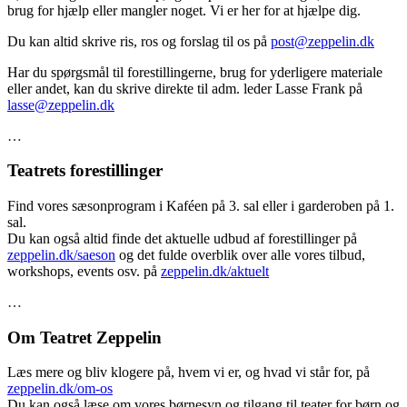
brug for hjælp eller mangler noget. Vi er her for at hjælpe dig.
Du kan altid skrive ris, ros og forslag til os på
post@zeppelin.dk
Har du spørgsmål til forestillingerne, brug for yderligere materiale
eller andet, kan du skrive direkte til adm. leder Lasse Frank på
lasse@zeppelin.dk
…
Teatrets forestillinger
Find vores sæsonprogram i Kaféen på 3. sal eller i garderoben på 1.
sal.
Du kan også altid finde det aktuelle udbud af forestillinger på
zeppelin.dk/saeson
og det fulde overblik over alle vores tilbud,
workshops, events osv. på
zeppelin.dk/aktuelt
…
Om Teatret Zeppelin
Læs mere og bliv klogere på, hvem vi er, og hvad vi står for, på
zeppelin.dk/om-os
Du kan også læse om vores børnesyn og tilgang til teater for børn og