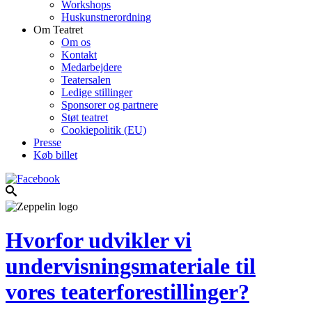
Workshops
Huskunstnerordning
Om Teatret
Om os
Kontakt
Medarbejdere
Teatersalen
Ledige stillinger
Sponsorer og partnere
Støt teatret
Cookiepolitik (EU)
Presse
Køb billet
Hvorfor udvikler vi
undervisningsmateriale til
vores teaterforestillinger?