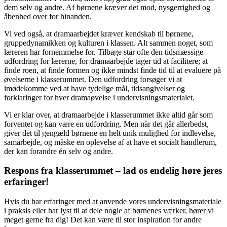
dem selv og andre. Af børnene kræver det mod, nysgerrighed og
åbenhed over for hinanden.
Vi ved også, at dramaarbejdet kræver kendskab til børnene,
gruppedynamikken og kulturen i klassen. Alt sammen noget, som
læreren har fornemmelse for. Tilbage står ofte den tidsmæssige
udfordring for lærerne, for dramaarbejde tager tid at facilitere; at
finde roen, at finde formen og ikke mindst finde tid til at evaluere på
øvelserne i klasserummet. Den udfordring forsøger vi at
imødekomme ved at have tydelige mål, tidsangivelser og
forklaringer for hver dramaøvelse i undervisningsmaterialet.
Vi er klar over, at dramaarbejde i klasserummet ikke altid går som
forventet og kan være en udfordring. Men når det går allerbedst,
giver det til gengæld børnene en helt unik mulighed for indlevelse,
samarbejde, og måske en oplevelse af at have et socialt handlerum,
der kan forandre én selv og andre.
Respons fra klasserummet – lad os endelig høre jeres
erfaringer!
Hvis du har erfaringer med at anvende vores undervisningsmateriale
i praksis eller har lyst til at dele nogle af børnenes værker, hører vi
meget gerne fra dig! Det kan være til stor inspiration for andre