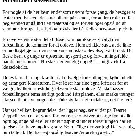
Potentialet i selvrefleksion
For nogle af de her børn er det som nævnt første gang, de besøger et
teater med lyslevende skuespillere på scenen, for andre er det en fast
begivenhed at gå ind i en teatersal og se fortællinger opstå ud af
stemmer, kroppe, lys, lyd og rekvisitter i ét fælles her-og-nu øjeblik.
En overvejende stor del af disse børn har ikke selv valgt den
forestilling, de kommer for at opleve. Hermed ikke sagt, at de ikke
er modtagelige for den scenekunstneriske oplevelse, tværtimod. De
fleste børn og unge er opstemte, nysgerrige og forventningsfulde,
når de ankommer. ”Nu sker der endelig noget!” – langt væk fra
klasselokalet.
Deres lærer har lagt kræfter i at udvælge forestillingen, købe billetter
og arrangere klasseturen. Hver lærer har sine egne kriterier for at
vælge, hvilken forestilling, eleverne skal opleve. Måske passer
forestillingens tema særligt godt ind i årsplanen, eller måske trænger
klassen til at lave noget, der både styrker det sociale og det faglige?
Uanset hvilken begrundelse, der ligger bag, ser vi det på Teatret
Zeppelin som en af vores fornemmeste opgaver at sørge for, at alle
børn og unge på et eller andet tidspunkt under forestillingen har en
følelse af at have mødt sig selv. Som i ”lige dér var jeg! Det var mig,
hun talte til. Det har jeg også følt/savnet/erfaret/frygtet…”