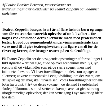
Af Louise Borcher Petersen, teatersekretær og
undervisningsmaterialeudvikler på Teatret Zeppelin og uddannet
skolelærer
.
Teatret Zeppelin besøges hvert år af flere tusinde børn og unge,
som får en scenekunstnerisk oplevelse af unik kvalitet – for
nogles vedkommende deres allerførste møde med professionelt
teater. Et godt og gennemtænkt undervisningsmateriale kan
være med til at give teateroplevelsen yderligere værdi for de
elever og lærere, der besøger teatret på en skoleudflugt.
På Teatret Zeppelin ser de besøgende opsætninger af forestillinger i
fuld størrelse – det vil sige, at de oplever scenekunst med lys, lyd,
scenografi og virkemidler som på de større scener, men med
intimiteten bevaret. Vi laver forestillinger om det, som optager os
allermest; at være et menneske i evig udvikling, om det svære, om
det sjove og det magiske i tilværelsen. Vores forestillinger er for alle
børn fra typisk 7 år+ og deres voksne – og dermed i særdeleshed
skolepublikummet, som vi sætter en kæmpe ære i at give store og
uforglemmelige oplevelser, der kan sætte gang i nye tanker og idéer
hos dem.