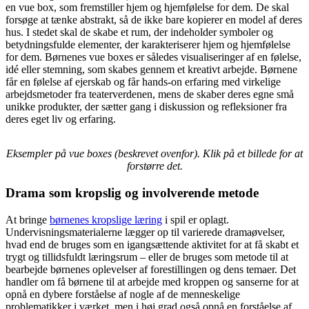
en vue box, som fremstiller hjem og hjemfølelse for dem. De skal
forsøge at tænke abstrakt, så de ikke bare kopierer en model af deres
hus. I stedet skal de skabe et rum, der indeholder symboler og
betydningsfulde elementer, der karakteriserer hjem og hjemfølelse
for dem. Børnenes vue boxes er således visualiseringer af en følelse,
idé eller stemning, som skabes gennem et kreativt arbejde. Børnene
får en følelse af ejerskab og får hands-on erfaring med virkelige
arbejdsmetoder fra teaterverdenen, mens de skaber deres egne små
unikke produkter, der sætter gang i diskussion og refleksioner fra
deres eget liv og erfaring.
Eksempler på vue boxes (beskrevet ovenfor). Klik på et billede for at
forstørre det.
Drama som kropslig og involverende metode
At bringe
børnenes kropslige læring
i spil er oplagt.
Undervisningsmaterialerne lægger op til varierede dramaøvelser,
hvad end de bruges som en igangsættende aktivitet for at få skabt et
trygt og tillidsfuldt læringsrum – eller de bruges som metode til at
bearbejde børnenes oplevelser af forestillingen og dens temaer. Det
handler om få børnene til at arbejde med kroppen og sanserne for at
opnå en dybere forståelse af nogle af de menneskelige
problematikker i værket, men i høj grad også opnå en forståelse af