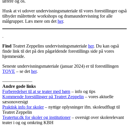
lærere og os.
Husk at vi udover undervisningsmateriale til vores forestillinger også
tilbyder målrettede workshops og dramaundervisning for alle
målgrupper. Læs mere om det
her
.
.
Find
Teatret Zeppelins undervisningsmateriale
her
. Du kan også
finde link til det på den pågældende forestillings side på vores
hjemmeside.
Seneste undervisningsmateriale (januar 2024) er til forestillingen
TOVE
– se det
her
.
——————–
Andre gode links
Forberedelser til at se teater med børn
– info og tips
Kommende forestillinger på Teatret Zeppelin
– vores aktuelle
sæsonoversigt
Praktisk info for skoler
– nyttige oplysninger ifm. skoleudflugt til
Teatret Zeppelin
Teatertur.dk for skoler og institutioner
– oversigt over skolerelevant
teater i og og omkring KBH