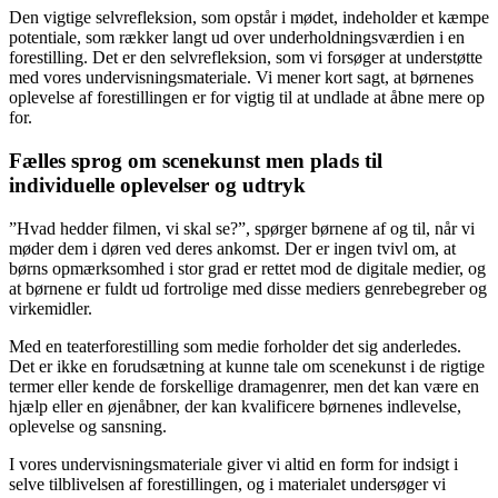
Den vigtige selvrefleksion, som opstår i mødet, indeholder et kæmpe
potentiale, som rækker langt ud over underholdningsværdien i en
forestilling. Det er den selvrefleksion, som vi forsøger at understøtte
med vores undervisningsmateriale. Vi mener kort sagt, at børnenes
oplevelse af forestillingen er for vigtig til at undlade at åbne mere op
for.
Fælles sprog om scenekunst men plads til
individuelle oplevelser og udtryk
”Hvad hedder filmen, vi skal se?”, spørger børnene af og til, når vi
møder dem i døren ved deres ankomst. Der er ingen tvivl om, at
børns opmærksomhed i stor grad er rettet mod de digitale medier, og
at børnene er fuldt ud fortrolige med disse mediers genrebegreber og
virkemidler.
Med en teaterforestilling som medie forholder det sig anderledes.
Det er ikke en forudsætning at kunne tale om scenekunst i de rigtige
termer eller kende de forskellige dramagenrer, men det kan være en
hjælp eller en øjenåbner, der kan kvalificere børnenes indlevelse,
oplevelse og sansning.
I vores undervisningsmateriale giver vi altid en form for indsigt i
selve tilblivelsen af forestillingen, og i materialet undersøger vi