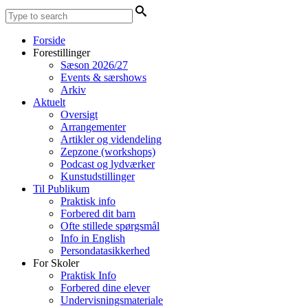
Forside
Forestillinger
Sæson 2026/27
Events & særshows
Arkiv
Aktuelt
Oversigt
Arrangementer
Artikler og videndeling
Zepzone (workshops)
Podcast og lydværker
Kunstudstillinger
Til Publikum
Praktisk info
Forbered dit barn
Ofte stillede spørgsmål
Info in English
Persondatasikkerhed
For Skoler
Praktisk Info
Forbered dine elever
Undervisningsmateriale