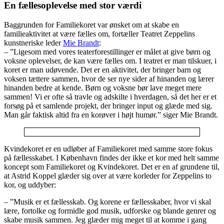
En fællesoplevelse med stor værdi
Baggrunden for Familiekoret var ønsket om at skabe en
familieaktivitet at være fælles om, fortæller Teatret Zeppelins
kunstneriske leder
Mie Brandt
:
– ”Ligesom med vores teaterforestillinger er målet at give børn og
voksne oplevelser, de kan være fælles om. I teatret er man tilskuer, i
koret er man udøvende. Det er en aktivitet, der bringer barn og
voksen tættere sammen, hvor de ser nye sider af hinanden og lærer
hinanden bedre at kende. Børn og voksne bør lave meget mere
sammen! Vi er ofte så travle og adskilte i hverdagen, så det her er et
forsøg på et samlende projekt, der bringer input og glæde med sig.
Man går faktisk altid fra en korøver i højt humør.” siger Mie Brandt.
Kvindekoret er en udløber af Familiekoret med samme store fokus
på fællesskabet. I København findes der ikke et kor med helt samme
koncept som Familiekoret og Kvindekoret. Det er en af grundene til,
at Astrid Koppel glæder sig over at være korleder for Zeppelins to
kor, og uddyber:
– ”Musik er et fællesskab. Og korene er fællesskaber, hvor vi skal
lære, fortolke og formidle god musik, udforske og blande genrer og
skabe musik sammen. Jeg glæder mig meget til at komme i gang