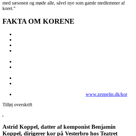
med sæsonen og møde alle, såvel nye som gamle medlemmer af
koret.”
FAKTA OM KORENE
Familiekoret øver hver onsdag kl. 17.20-18.30
Kvindekoret øver hver onsdag kl. 18:50-20:30
Begge kor opstarter ny sæson fra den 14. september
Øveaftner foregår på Teatret Zeppelin i Valdemarsgade 15 på
Vesterbro
Prøv én gratis prøvegang inden d.1. oktober
Familiekoret er for børn fra 7 år med voksne, dvs. ikke for
børn uden ledsager
Korsæsonen går fra september 2022 til maj 2023
Tilmelding til korene foregår ved at skrive til kunstnerisk leder
på mie@zeppelin.dk
Læs mere om deltagerpriser m.m. på
www.zeppelin.dk/kor
Tilføj overskrift
.
Astrid Koppel, datter af komponist Benjamin
Koppel, dirigerer kor på Vesterbro hos Teatret