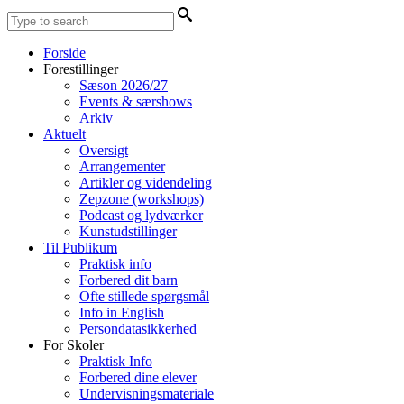
Forside
Forestillinger
Sæson 2026/27
Events & særshows
Arkiv
Aktuelt
Oversigt
Arrangementer
Artikler og videndeling
Zepzone (workshops)
Podcast og lydværker
Kunstudstillinger
Til Publikum
Praktisk info
Forbered dit barn
Ofte stillede spørgsmål
Info in English
Persondatasikkerhed
For Skoler
Praktisk Info
Forbered dine elever
Undervisningsmateriale