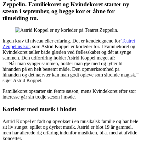
Zeppelin. Familiekoret og Kvindekoret starter ny
sæson i september, og begge kor er åbne for
tilmelding nu.
Ingen krav til niveau eller erfaring. Det er kendetegnene for
Teatret
Zeppelins kor
, som Astrid Koppel er korleder for. I Familiekoret og
Kvindekoret tæller både glæden ved fællesskabet og dét at synge
sammen. Den udfordring holder Astrid Koppel meget af:
– ”Når man synger sammen, holder man øje med og lytter til
hinanden på en helt bestemt måde. Den opmærksomhed på
hinanden og det nærvær kan man godt opleve som sitrende magisk,”
siger Astrid Koppel.
Familiekoret opstarter sin femte sæson, mens Kvindekoret efter stor
interesse går sin tredje sæson i møde.
Korleder med musik i blodet
Astrid Koppel er født og opvokset i en musikalsk familie og har hele
sit liv sunget, spillet og dyrket musik. Astrid er blot 19 år gammel,
men har allerede rig erfaring indenfor musikken, bl.a. med at afvikle
koncerter.