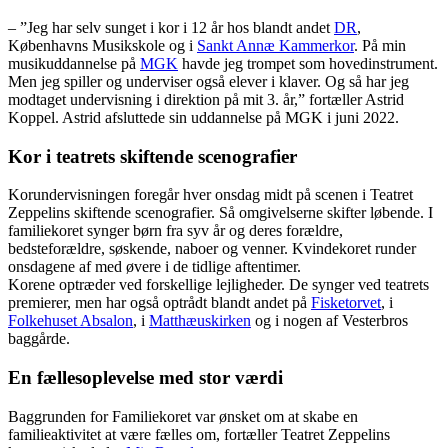
– ”Jeg har selv sunget i kor i 12 år hos blandt andet
DR
,
Københavns Musikskole og i
Sankt Annæ Kammerkor
. På min
musikuddannelse på
MGK
havde jeg trompet som hovedinstrument.
Men jeg spiller og underviser også elever i klaver. Og så har jeg
modtaget undervisning i direktion på mit 3. år,” fortæller Astrid
Koppel. Astrid afsluttede sin uddannelse på MGK i juni 2022.
Kor i teatrets skiftende scenografier
Korundervisningen foregår hver onsdag midt på scenen i Teatret
Zeppelins skiftende scenografier. Så omgivelserne skifter løbende. I
familiekoret synger børn fra syv år og deres forældre,
bedsteforældre, søskende, naboer og venner. Kvindekoret runder
onsdagene af med øvere i de tidlige aftentimer.
Korene optræder ved forskellige lejligheder. De synger ved teatrets
premierer, men har også optrådt blandt andet på
Fisketorvet
, i
Folkehuset Absalon
, i
Matthæuskirken
og i nogen af Vesterbros
baggårde.
En fællesoplevelse med stor værdi
Baggrunden for Familiekoret var ønsket om at skabe en
familieaktivitet at være fælles om, fortæller Teatret Zeppelins