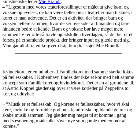
kunstneriske leder
Mie Brandt
:
– ”Ligesom med vores teaterforestillinger er målet at give børn og
voksne oplevelser, de kan være fælles om. I teatret er man tilskuer, i
koret er man udøvende. Det er en aktivitet, der bringer barn og
voksen tættere sammen, hvor de ser nye sider af hinanden og lærer
hinanden bedre at kende. Børn og voksne bør lave meget mere
sammen! Vi er ofte så travle og adskilte i hverdagen, så det her er et
forsøg på et samlende projekt, der bringer input og glæde med sig.
Man går altid fra en korøver i højt humør.” siger Mie Brandt.
Kvindekoret er en udløber af Familiekoret med samme stærke fokus
på fællesskabet. I København findes der ikke et kor med helt samme
koncept som Familiekoret og Kvindekoret. Det er en af grundene til,
at Astrid Koppel glæder sig over at være korleder på Zeppelins to
kor, og uddyber:
– ”Musik er et fællesskab. Og korene er fællesskaber, hvor vi skal
lære, fortolke og formidle god musik, udforske og blande genrer og
skabe musik sammen. Jeg glæder mig meget til at komme i gang
med sæsonen og møde alle, såvel nye som gamle medlemmer af
korene.”