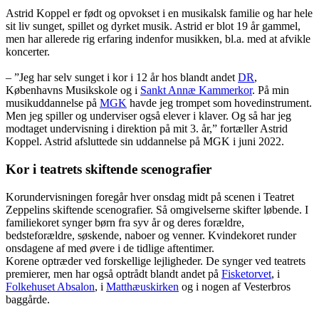
Astrid Koppel er født og opvokset i en musikalsk familie og har hele
sit liv sunget, spillet og dyrket musik. Astrid er blot 19 år gammel,
men har allerede rig erfaring indenfor musikken, bl.a. med at afvikle
koncerter.
– ”Jeg har selv sunget i kor i 12 år hos blandt andet
DR
,
Københavns Musikskole og i
Sankt Annæ Kammerkor
. På min
musikuddannelse på
MGK
havde jeg trompet som hovedinstrument.
Men jeg spiller og underviser også elever i klaver. Og så har jeg
modtaget undervisning i direktion på mit 3. år,” fortæller Astrid
Koppel. Astrid afsluttede sin uddannelse på MGK i juni 2022.
Kor i teatrets skiftende scenografier
Korundervisningen foregår hver onsdag midt på scenen i Teatret
Zeppelins skiftende scenografier. Så omgivelserne skifter løbende. I
familiekoret synger børn fra syv år og deres forældre,
bedsteforældre, søskende, naboer og venner. Kvindekoret runder
onsdagene af med øvere i de tidlige aftentimer.
Korene optræder ved forskellige lejligheder. De synger ved teatrets
premierer, men har også optrådt blandt andet på
Fisketorvet
, i
Folkehuset Absalon
, i
Matthæuskirken
og i nogen af Vesterbros
baggårde.