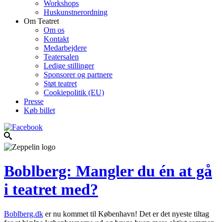
Workshops
Huskunstnerordning
Om Teatret
Om os
Kontakt
Medarbejdere
Teatersalen
Ledige stillinger
Sponsorer og partnere
Støt teatret
Cookiepolitik (EU)
Presse
Køb billet
Boblberg: Mangler du én at gå
i teatret med?
Boblberg.dk
er nu kommet til København! Det er det nyeste tiltag