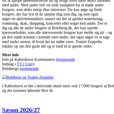
for at hjælpe københavnerne ud og bruge byen mere aktivt sammen
med andre. Med andre ord: en unik mulighed for at møde andre
borgere, som deler netop dine interesser. Du kan søge og finde
borgere, der har lyst til de samme ting som dig, og som også
søger en aktivitetsmakker; uanset om det så gælder teaterbesøg,
svømning, skak, shopping, koncerter eller noget helt andet. Det er
dig og alle de andre brugere af Boblberg.dk, der kan oprette
interessebobler, som alle interesserede brugere kan melde sig på – og
på den måde komme i kontakt med andre, der også søger en at tage
med under armen, til hvad det nu måtte være. Teatret Zeppelin
bakker op om dén gode idé og er med til at sprede ordet.
Mere info
Info på København Kommunens
hjemmeside
Indslag i
TV2 Lorry
Boblbergs
hjemmeside
I København er der i skrivende stund mere end 17.000 brugere af Bob
og der kommer løbende flere til.
Sæson 2026/27