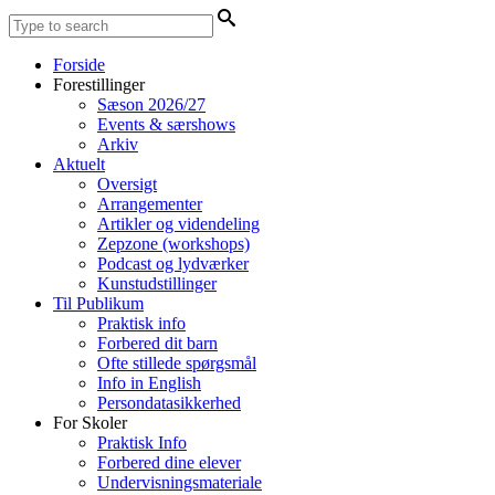
Forside
Forestillinger
Sæson 2026/27
Events & særshows
Arkiv
Aktuelt
Oversigt
Arrangementer
Artikler og videndeling
Zepzone (workshops)
Podcast og lydværker
Kunstudstillinger
Til Publikum
Praktisk info
Forbered dit barn
Ofte stillede spørgsmål
Info in English
Persondatasikkerhed
For Skoler
Praktisk Info
Forbered dine elever
Undervisningsmateriale