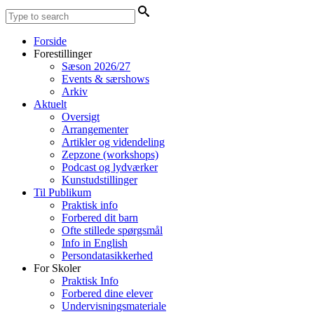
Forside
Forestillinger
Sæson 2026/27
Events & særshows
Arkiv
Aktuelt
Oversigt
Arrangementer
Artikler og videndeling
Zepzone (workshops)
Podcast og lydværker
Kunstudstillinger
Til Publikum
Praktisk info
Forbered dit barn
Ofte stillede spørgsmål
Info in English
Persondatasikkerhed
For Skoler
Praktisk Info
Forbered dine elever
Undervisningsmateriale