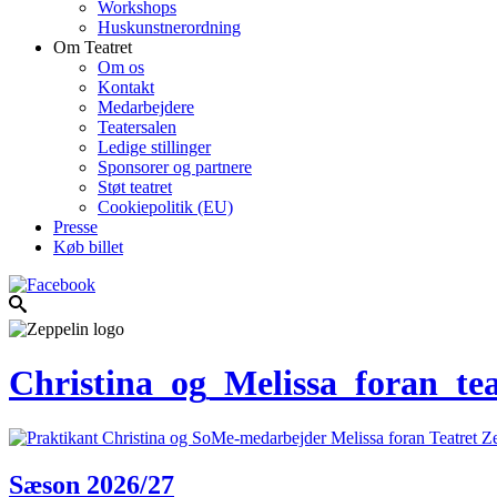
Workshops
Huskunstnerordning
Om Teatret
Om os
Kontakt
Medarbejdere
Teatersalen
Ledige stillinger
Sponsorer og partnere
Støt teatret
Cookiepolitik (EU)
Presse
Køb billet
Christina_og_Melissa_foran_te
Sæson 2026/27