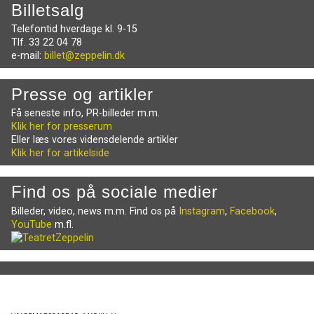
Billetsalg
Telefontid hverdage kl. 9-15
Tlf. 33 22 04 78
e-mail:
billet@zeppelin.dk
Presse og artikler
Få seneste info, PR-billeder m.m.
Klik her for presserum
Eller læs vores vidensdelende artikler
Klik her for artikelside
Find os på sociale medier
Billeder, video, news m.m. Find os på
Instagram
,
Facebook
,
YouTube
m.fl.