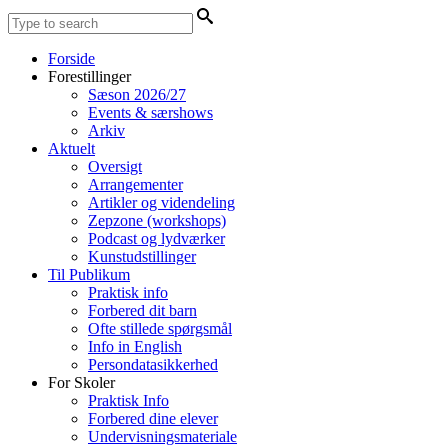
Forside
Forestillinger
Sæson 2026/27
Events & særshows
Arkiv
Aktuelt
Oversigt
Arrangementer
Artikler og videndeling
Zepzone (workshops)
Podcast og lydværker
Kunstudstillinger
Til Publikum
Praktisk info
Forbered dit barn
Ofte stillede spørgsmål
Info in English
Persondatasikkerhed
For Skoler
Praktisk Info
Forbered dine elever
Undervisningsmateriale