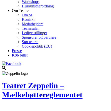
Workshops
Huskunstnerordning
Om Teatret
Om os
Kontakt
Medarbejdere
Teatersalen
Ledige stillinger
Sponsorer og partnere
Støt teatret
Cookiepolitik (EU)
Presse
Køb billet
Teatret Zeppelin –
Mælkebøttereglementet