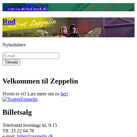
Sæson 2026/27
Rod
28. januar 2027 - 26. februar 2027
Nyhedsbrev
Velkommen til Zeppelin
Hvem er vi? Læs mere om os
her!
Billetsalg
Telefontid hverdage kl. 9-15
Tlf. 33 22 04 78
e-mail:
billet@zeppelin.dk