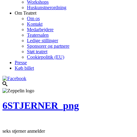
Workshops
Huskunstnerordning
Om Teatret
Om os
Kontakt
Medarbejdere
Teatersalen
Ledige stillinger
Sponsorer og partnere
Støt teatret
Cookiepolitik (EU)
Presse
Køb billet
6STJERNER_png
seks stjerner anmelder