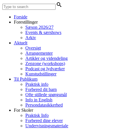
Forside
Forestillinger
Sæson 2026/27
Events & særshows
Arkiv
Aktuelt
Oversigt
Arrangementer
Artikler og videndeling
Zepzone (workshops)
Podcast og lydværker
Kunstudstillinger
Til Publikum
Praktisk info
Forbered dit barn
Ofte stillede spørgsmål
Info in English
Persondatasikkerhed
For Skoler
Praktisk Info
Forbered dine elever
Undervisningsmateriale