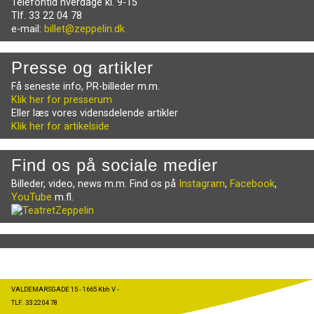
Telefontid hverdage kl. 9-15
Tlf. 33 22 04 78
e-mail:
billet@zeppelin.dk
Presse og artikler
Få seneste info, PR-billeder m.m.
Klik her for presserum
Eller læs vores vidensdelende artikler
Klik her for artikelside
Find os på sociale medier
Billeder, video, news m.m. Find os på
Instagram
,
Facebook
,
YouTube
m.fl.
VALDEMARSGADE 15 - 1665 Kbh V -
TLF. 33 22 04 78