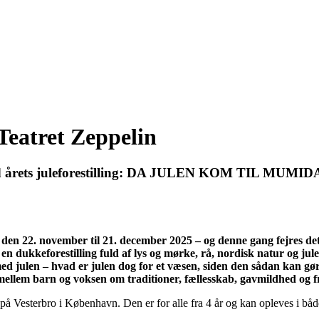
Teatret Zeppelin
 med årets juleforestilling: DA JULEN KOM TIL MUMIDA
 den 22. november til 21. december 2025 – og denne gang fejres det
 en dukkeforestilling fuld af lys og mørke, rå, nordisk natur og j
ed julen – hvad er julen dog for et væsen, siden den sådan kan gør
er mellem barn og voksen om traditioner, fællesskab, gavmildhed og 
n på Vesterbro i København. Den er for alle fra 4 år og kan opleves i b