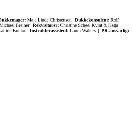
Dukkemager:
Maja Linde Christensen |
Dukkekonsulent:
Rolf
Michael Breiner |
Rekvisitører:
Christine Scheel Kvint & Katja
atrine Bunton |
Instruktørassistent:
Laura Walters |
PR-ansvarlig: