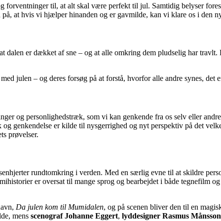
og forventninger til, at alt skal være perfekt til jul. Samtidig belyser 
 på, at hvis vi hjælper hinanden og er gavmilde, kan vi klare os i den n
dalen er dækket af sne – og at alle omkring dem pludselig har travlt.
 julen – og deres forsøg på at forstå, hvorfor alle andre synes, det er 
ger og personlighedstræk, som vi kan genkende fra os selv eller andre –
k og genkendelse er kilde til nysgerrighed og nyt perspektiv på det velke
ts prøvelser.
hjerter rundtomkring i verden. Med en særlig evne til at skildre person
mihistorier er oversat til mange sprog og bearbejdet i både tegnefilm og
 navn,
Da julen kom til Mumidalen
, og på scenen bliver den til en magis
olde, mens
scenograf Johanne Eggert
,
lyddesigner Rasmus Månsson