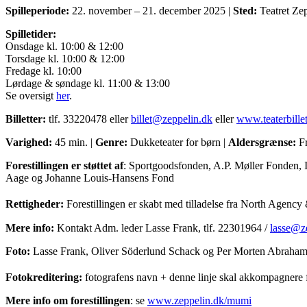
Spilleperiode:
22. november – 21. december 2025 |
Sted:
Teatret Ze
Spilletider:
Onsdage kl. 10:00 & 12:00
Torsdage kl. 10:00 & 12:00
Fredage kl. 10:00
Lørdage & søndage kl. 11:00 & 13:00
Se oversigt
her
.
Billetter:
tlf. 33220478 eller
billet@zeppelin.dk
eller
www.teaterbillet
Varighed:
45 min. |
Genre:
Dukketeater for børn |
Aldersgrænse:
Fr
Forestillingen er støttet af
: Sportgoodsfonden, A.P. Møller Fonden,
Aage og Johanne Louis-Hansens Fond
Rettigheder:
Forestillingen er skabt med tilladelse fra North Agen
Mere info:
Kontakt Adm. leder Lasse Frank, tlf. 22301964 /
lasse@z
Foto:
Lasse Frank, Oliver Söderlund Schack og Per Morten Abraha
Fotokreditering:
fotografens navn + denne linje skal akkompagnere
Mere info om forestillingen
: se
www.zeppelin.dk/mumi