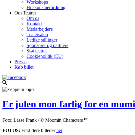
Workshops
Huskunstnerordning
Om Teatret
Om os
Kontakt
Medarbejdere
Teatersalen
Ledige stillinger
Sponsorer og partnere
Støt teatret
Cookiepolitik (EU)
Presse
Køb billet
Er julen mon farlig for en mumi
tm
Foto: Lasse Frank / © Moomin Characters
FOTOS:
Find flere billeder
h
e
r