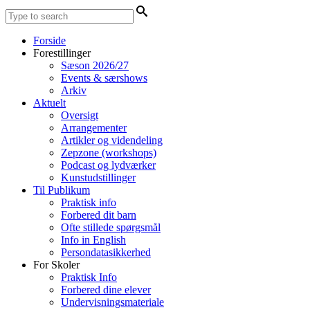
Forside
Forestillinger
Sæson 2026/27
Events & særshows
Arkiv
Aktuelt
Oversigt
Arrangementer
Artikler og videndeling
Zepzone (workshops)
Podcast og lydværker
Kunstudstillinger
Til Publikum
Praktisk info
Forbered dit barn
Ofte stillede spørgsmål
Info in English
Persondatasikkerhed
For Skoler
Praktisk Info
Forbered dine elever
Undervisningsmateriale