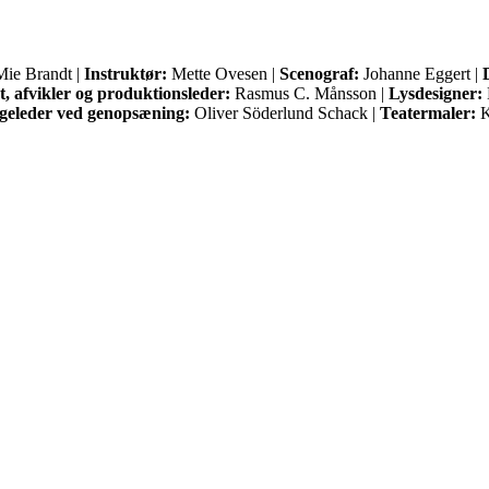
ie Brandt |
Instruktør:
Mette Ovesen |
Scenograf:
Johanne Eggert |
, afvikler og produktionsleder:
Rasmus C. Månsson |
Lysdesigner:
geleder ved genopsæning:
Oliver Söderlund Schack |
Teatermaler:
K