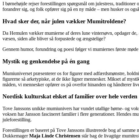
I børnehøjde rejser forestillingen spørgsmål om julestress, traditioner 
forandrer sig, og folk opfører sig på en ny måde – men husker os også
Hvad sker der, når julen vækker Mumitroldene?
Da Hemulen vækker mumierne af deres lune vintersøvn, opdager de, at 
væsen, siden alle bliver så forpustede og ængstelige?
Gennem humor, forundring og poesi følger vi mumiernes første møde med
Mystik og genkendelse på én gang
Mumiuniverset præsenterer os for figurer med adfærdsmønstre, holdnin
figurerne så arketypiske, at de ikke ligner mennesker. Mikset af mysti
måden, vi mennesker opfører os på overfor hinanden og håndterer live
Nordisk kulturskat elsket af familier over hele verden
Tove Janssons unikke mumiunivers har vundet utallige børne- og voksen
voksen har Jansson fascineret familier i flere generationer. Hendes mu
juleforestilling.
Forestillingen er baseret på Tove Janssons illustrerede bog af samme
Dukkemager
Maja Linde Christensen
står bag de livagtige mumitr