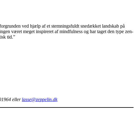
 i forgrunden ved hjælp af et stemningsfuldt snedækket landskab på
lingen været meget inspireret af mindfulness og har taget den type zen-
isk tid.”
301964 eller
lasse@zeppelin.dk