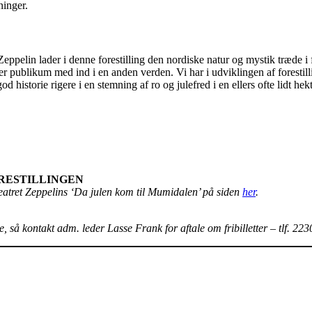
ninger.
 Zeppelin lader i denne forestilling den nordiske natur og mystik træde
ger publikum med ind i en anden verden. Vi har i udviklingen af forestil
 historie rigere i en stemning af ro og julefred i en ellers ofte lidt hekt
RESTILLINGEN
eatret Zeppelins ‘Da julen kom til Mumidalen’ på siden
her
.
e, så kontakt adm. leder Lasse Frank for aftale om fribilletter – tlf. 22