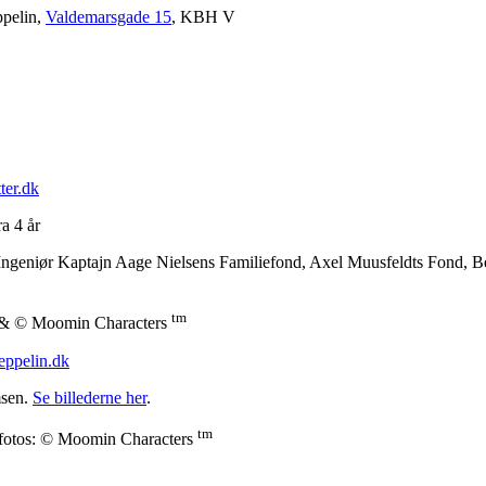
ppelin,
Valdemarsgade 15
, KBH V
ter.dk
a 4 år
 Ingeniør Kaptajn Aage Nielsens Familiefond, Axel Muusfeldts Fond, 
tm
cy & © Moomin Characters
eppelin.dk
msen.
Se billederne her
.
tm
 fotos: © Moomin Characters