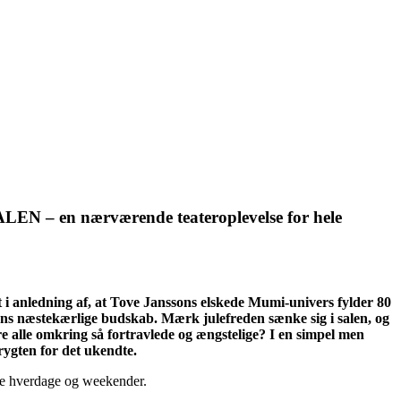
LEN – en nærværende teateroplevelse for hele
 i anledning af, at Tove Janssons elskede Mumi-univers fylder 80
ulens næstekærlige budskab. Mærk julefreden sænke sig i salen, og
e alle omkring så fortravlede og ængstelige? I en simpel men
frygten for det ukendte.
åde hverdage og weekender.