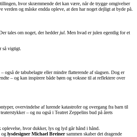
forestillingen, hvor skræmmende det kan være, når de trygge omgivelser
ye verden og måske endda opleve, at den har noget dejligt at byde på.
 Der tales om noget, der hedder
jul
. Men hvad er julen egentlig for et
så vigtigt.
 også de tabubelagte eller mindre flatterende af slagsen. Dog er
ndte – og kan inspirere både børn og voksne til at reflektere over
typer, overvindelse af lurende katastrofer og overgang fra barn til
 teaterstykker – og nu også i Teatret Zeppelins bud på årets
k oplevelse, hvor dukker, lys og lyd går hånd i hånd.
og
lysdesigner Michael Breiner
sammen skaber det dragende