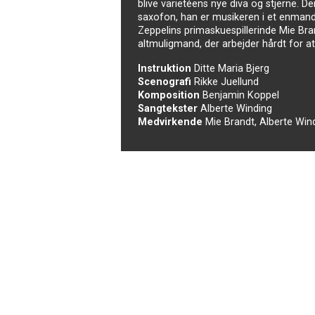
blive varietéens nye diva og stjerne.
saxofon, han er musikeren i et enmands
Zeppelins primaskuespillerinde Mie Bra
altmuligmand, der arbejder hårdt for at
Instruktion
Ditte Maria Bjerg
Scenografi
Rikke Juellund
Komposition
Benjamin Koppel
Sangtekster
Alberte Winding
Medvirkende
Mie Brandt, Alberte Win