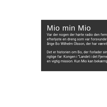
Mio min Mio
Var der nogen der hørte radio den femt
efterlyste en dreng som var forsvundet?
årige Bo Wilhelm Olsson, der har været 
Det er historien om Bo, der forlader s
rigtige far: Kongen i ”Landet i det Fj
en vigtig mission. Kun Mio kan bekæmp