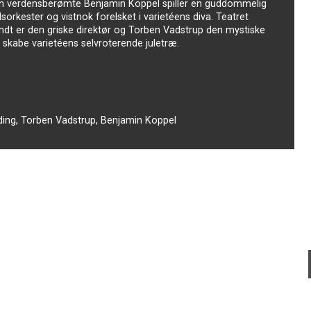
 Den verdensberømte Benjamin Koppel spiller en guddommelig
orkester og vistnok forelsket i varietéens diva. Teatret
ndt er den griske direktør og Torben Vadstrup den mystiske
 skabe varietéens selvroterende juletræ.
ding, Torben Vadstrup, Benjamin Koppel