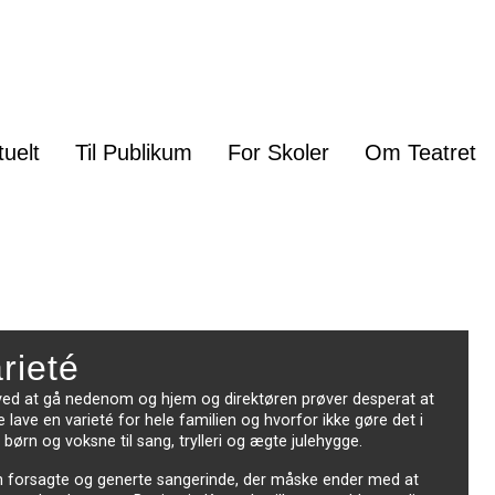
tuelt
Til Publikum
For Skoler
Om Teatret
rieté
ved at gå nedenom og hjem og direktøren prøver desperat at
e lave en varieté for hele familien og hvorfor ikke gøre det i
børn og voksne til sang, trylleri og ægte julehygge.
en forsagte og generte sangerinde, der måske ender med at